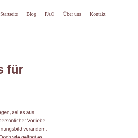
Startseite
Blog
FAQ
Über uns
Kontakt
 für
gen, sei es aus
ersönlicher Vorliebe,
inungsbild verändern,
Doch wie gelingt es,