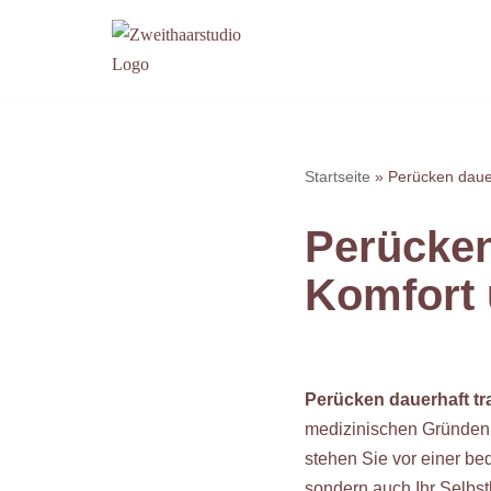
Zum
Inhalt
springen
Startseite
»
Perücken dauer
Perücken
Komfort 
Perücken dauerhaft t
medizinischen Gründen 
stehen Sie vor einer be
sondern auch Ihr Selbst