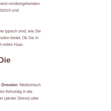
 meist vorübergehenden
ötzlich und
e typisch sind, wie Sie
den bietet. Ob Sie in
d volles Haar.
Die
s Dresden
. Medizinisch
n frühzeitig in die
r (akuter Stress) oder