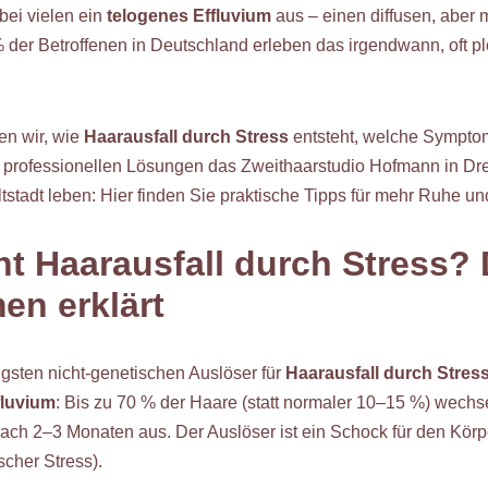
bei vielen ein
telogenes Effluvium
aus – einen diffusen, aber
% der Betroffenen in Deutschland erleben das irgendwann, oft pl
en wir, wie
Haarausfall durch Stress
entsteht, welche Symptom
 professionellen Lösungen das Zweithaarstudio Hofmann in Dres
tstadt leben: Hier finden Sie praktische Tipps für mehr Ruhe un
ht Haarausfall durch Stress? 
n erklärt
figsten nicht-genetischen Auslöser für
Haarausfall durch Stres
fluvium
: Bis zu 70 % der Haare (statt normaler 10–15 %) wechsel
ch 2–3 Monaten aus. Der Auslöser ist ein Schock für den Körpe
cher Stress).