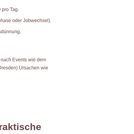
 pro Tag.
phase oder Jobwechsel).
sdünnung.
er nach Events wie dem
k Dresden) Ursachen wie
raktische