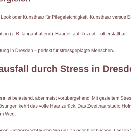
 Look oder Kunsthaar für Pflegeleichtigkeit:
Kunsthaar versus E
tion (z. B. langanhaltend):
Haarteil auf Rezept
– oft erstattbar.
atung in Dresden – perfekt für stressgeplagte Menschen.
ausfall durch Stress in Dres
ess
ist belastend, aber meist vorübergehend. Mit gezieltem Stre
sungen kehrt das volle Haar zurück. Das Zweithaarstudio Hof
sem Weg.
oses Erstgespräch! Rufen Sie uns an oder
hier buchen
. Lassen 