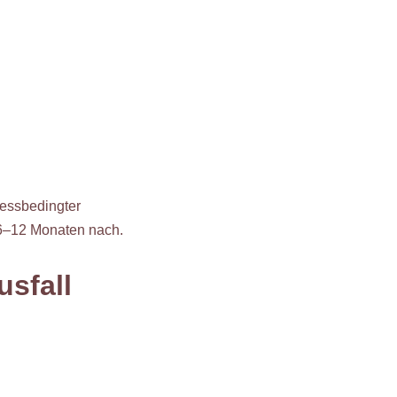
tressbedingter
 6–12 Monaten nach.
sfall