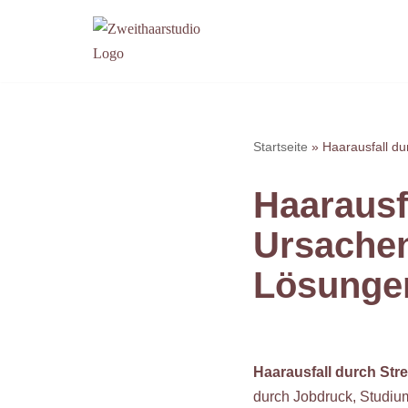
Zum
Inhalt
springen
Startseite
»
Haarausfall d
Haarausf
Ursachen
Lösunge
Haarausfall durch Str
durch Jobdruck, Studium