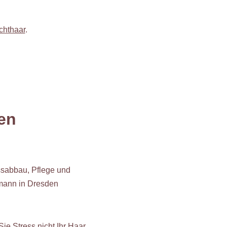
chthaar
.
den
ssabbau, Pflege und
mann in Dresden
Sie Stress nicht Ihr Haar