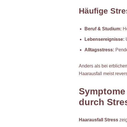
Häufige Stre
Beruf & Studium:
Ho
Lebensereignisse:
U
Alltagsstress:
Pendel
Anders als bei erbliche
Haarausfall meist reve
Symptome e
durch Stre
Haarausfall Stress
zeig