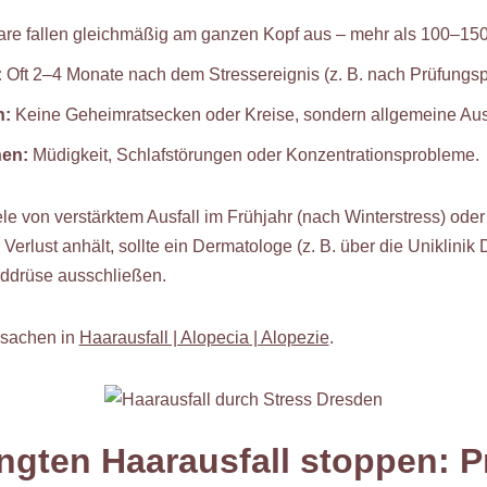
re fallen gleichmäßig am ganzen Kopf aus – mehr als 100–150
:
Oft 2–4 Monate nach dem Stressereignis (z. B. nach Prüfungs
n:
Keine Geheimratsecken oder Kreise, sondern allgemeine Au
hen:
Müdigkeit, Schlafstörungen oder Konzentrationsprobleme.
ele von verstärktem Ausfall im Frühjahr (nach Winterstress) od
Verlust anhält, sollte ein Dermatologe (z. B. über die Uniklini
ddrüse ausschließen.
rsachen in
Haarausfall | Alopecia | Alopezie
.
ngten Haarausfall stoppen: P